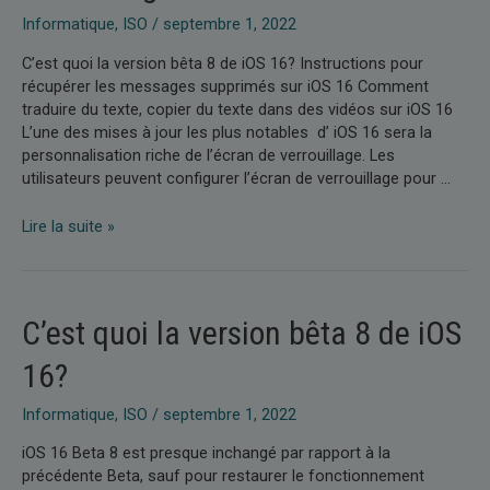
16
Informatique
,
ISO
/
septembre 1, 2022
C’est quoi la version bêta 8 de iOS 16? Instructions pour
récupérer les messages supprimés sur iOS 16 Comment
traduire du texte, copier du texte dans des vidéos sur iOS 16
L’une des mises à jour les plus notables d’ iOS 16 sera la
personnalisation riche de l’écran de verrouillage. Les
utilisateurs peuvent configurer l’écran de verrouillage pour …
Instructions
Lire la suite »
pour
régler
l’écran
de
C’est quoi la version bêta 8 de iOS
verrouillage
météo
16?
sur
iOS
Informatique
,
ISO
/
septembre 1, 2022
16
iOS 16 Beta 8 est presque inchangé par rapport à la
précédente Beta, sauf pour restaurer le fonctionnement