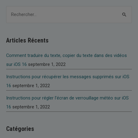
quelques
R
mots
e
c
h
Articles Récents
e
r
Comment traduire du texte, copier du texte dans des vidéos
c
sur iOS 16
septembre 1, 2022
h
Instructions pour récupérer les messages supprimés sur iOS
e
16
septembre 1, 2022
r
Instructions pour régler l’écran de verrouillage météo sur iOS
16
septembre 1, 2022
:
Catégories