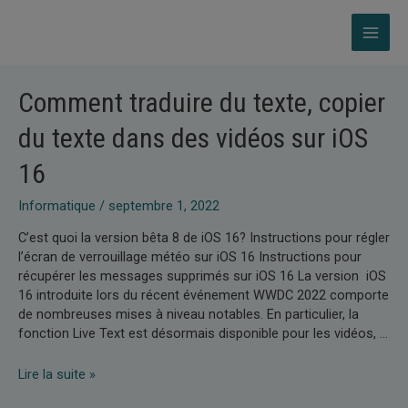
Aller
au
MAI
contenu
ME
Comment traduire du texte, copier
du texte dans des vidéos sur iOS
16
Informatique
/
septembre 1, 2022
C’est quoi la version bêta 8 de iOS 16? Instructions pour régler
l’écran de verrouillage météo sur iOS 16 Instructions pour
récupérer les messages supprimés sur iOS 16 La version iOS
16 introduite lors du récent événement WWDC 2022 comporte
de nombreuses mises à niveau notables. En particulier, la
fonction Live Text est désormais disponible pour les vidéos, …
Comment
Lire la suite »
traduire