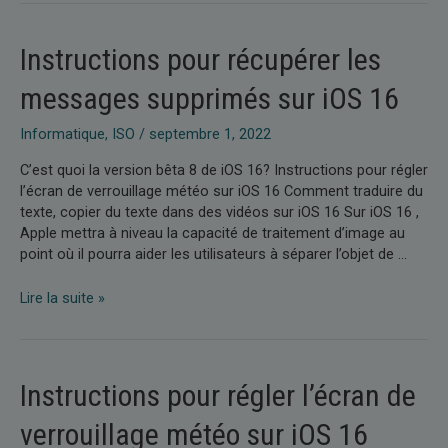
du
texte,
copier
Instructions pour récupérer les
du
texte
messages supprimés sur iOS 16
dans
des
Informatique
,
ISO
/
septembre 1, 2022
vidéos
C’est quoi la version bêta 8 de iOS 16? Instructions pour régler
sur
l’écran de verrouillage météo sur iOS 16 Comment traduire du
iOS
texte, copier du texte dans des vidéos sur iOS 16 Sur iOS 16 ,
16
Apple mettra à niveau la capacité de traitement d’image au
point où il pourra aider les utilisateurs à séparer l’objet de …
Instructions
Lire la suite »
pour
récupérer
les
messages
Instructions pour régler l’écran de
supprimés
sur
verrouillage météo sur iOS 16
iOS