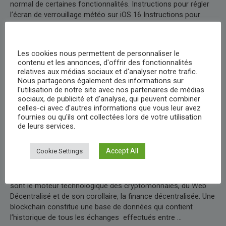
normal de certaines fonctionnalités. Instructions pour régler
l’écran de verrouillage météo sur iOS 16 Instructions pour
récupérer les messages supprimés sur iOS 16 Comment
traduire du texte, copier du texte dans des vidéos sur iOS 16
iOS …
Les cookies nous permettent de personnaliser le
contenu et les annonces, d'offrir des fonctionnalités
C’est
Lire la suite »
relatives aux médias sociaux et d'analyser notre trafic.
quoi
Nous partageons également des informations sur
la
l'utilisation de notre site avec nos partenaires de médias
sociaux, de publicité et d'analyse, qui peuvent combiner
version
celles-ci avec d'autres informations que vous leur avez
bêta
Qu’est-ce qu’une blockchain ?
fournies ou qu'ils ont collectées lors de votre utilisation
8
de leurs services.
de
Informatique
/
août 31, 2022
iOS
Accept All
Cookie Settings
16?
Définition et explication Les blockchains permettent de
stocker et d’échanger de la valeur sur internet sans
intermédiaire centralisé (définition de Blockchain France). Elles
sont le moteur technologique des cryptomonnaies, du Web
Décentralisé et de son corollaire, la finance décentralisée. Une
blockchain constitue une base de données qui contient
l’historique de tous les échanges effectués entre …